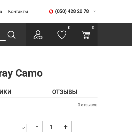
(050) 428 20 78
а
Контакты
(067) 293 28 56
0
0
Gray Camo
ИКИ
ОТЗЫВЫ
0 отзывов
-
+