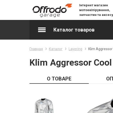
Інтернет магазин
мотоекіпірування,
запчастин та аксес
Каталог товаров
Accessories & Spare Parts
Главная
Каталог
Layering
Klim Aggressor
Джерсі
Klim Aggressor Cool
Layering
О ТОВАРЕ
ОП
Lifestyle
Snow
Вилочне масло