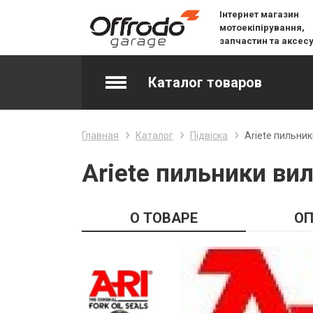
Інтернет магазин
мотоекіпірування,
запчастин та аксес
Каталог товаров
Accessories & Spare Parts
Главная
Каталог
Підвіска
Ariete пильник
Джерсі
Ariete пильники ви
Layering
О ТОВАРЕ
ОП
Lifestyle
Snow
Вилочне масло