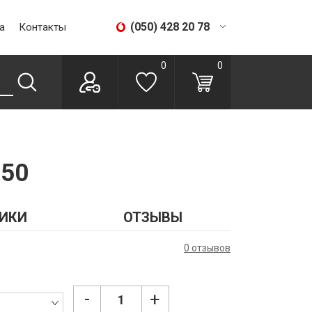
(050) 428 20 78
а
Контакты
(067) 293 28 56
0
0
150
ИКИ
ОТЗЫВЫ
0 отзывов
-
+