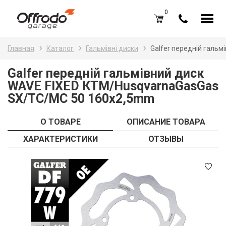
0
Каталог товаров
Н
Главная
Каталог
Гальмівні диски
Galfer передній галь
A
Вход /
Регистрация
Galfer передній гальмівний диск
WAVE FIXED КТМ/HusqvarnaGasGas
Д
Избранное (
0
)
SX/TC/MC 50 160x2,5mm
La
Акции
О ТОВАРЕ
ОПИСАНИЕ ТОВАРА
Li
О нас
ХАРАКТЕРИСТИКИ
ОТЗЫВЫ
S
Отзывы
В
Блог
Оплата и доставка
Г
Контакты
З