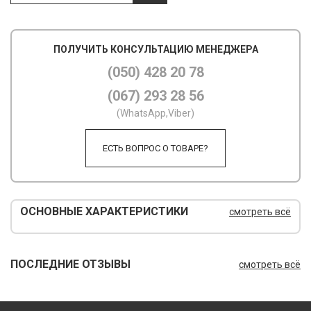
М
ПОЛУЧИТЬ КОНСУЛЬТАЦИЮ МЕНЕДЖЕРА
М
(050) 428 20 78
О
(067) 293 28 56
П
(WhatsApp,Viber)
П
ЕСТЬ ВОПРОС О ТОВАРЕ?
П
Р
ОСНОВНЫЕ ХАРАКТЕРИСТИКИ
смотреть всё
Р
Т
ПОСЛЕДНИЕ ОТЗЫВЫ
смотреть всё
Т
Ш