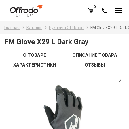
0
Каталог товаров
Н
Главная
Каталог
Рукавиці Off Road
FM Glove X29 L Dark 
A
Вход /
Регистрация
FM Glove X29 L Dark Gray
Д
Избранное (
0
)
О ТОВАРЕ
ОПИСАНИЕ ТОВАРА
La
Акции
ХАРАКТЕРИСТИКИ
ОТЗЫВЫ
Li
О нас
S
Отзывы
В
Блог
Оплата и доставка
Г
Контакты
З