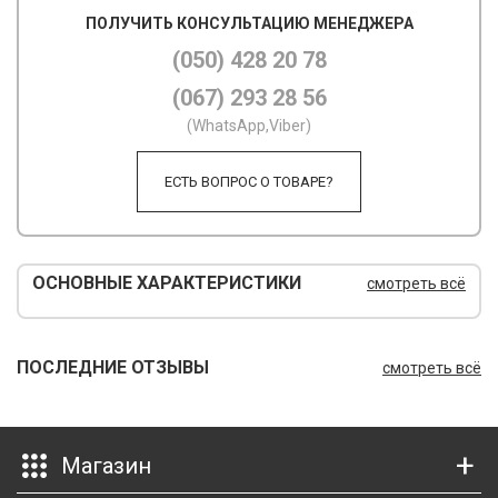
ПОЛУЧИТЬ КОНСУЛЬТАЦИЮ МЕНЕДЖЕРА
М
(050) 428 20 78
М
(067) 293 28 56
О
(WhatsApp,Viber)
П
ЕСТЬ ВОПРОС О ТОВАРЕ?
П
П
ОСНОВНЫЕ ХАРАКТЕРИСТИКИ
смотреть всё
Р
Р
ПОСЛЕДНИЕ ОТЗЫВЫ
смотреть всё
Т
Т
Магазин
Ш