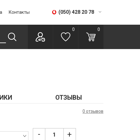
(050) 428 20 78
а
Контакты
(067) 293 28 56
0
0
ИКИ
ОТЗЫВЫ
0 отзывов
-
+