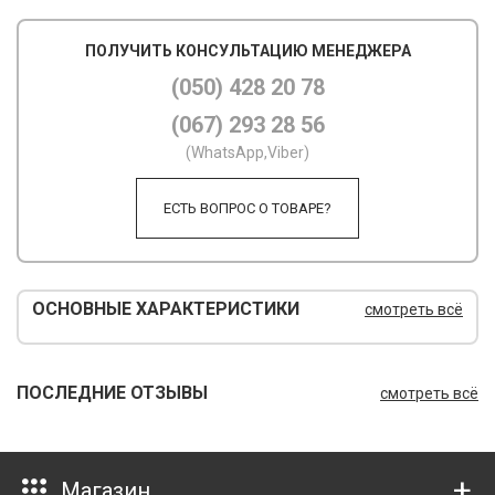
М
ПОЛУЧИТЬ КОНСУЛЬТАЦИЮ МЕНЕДЖЕРА
М
(050) 428 20 78
(067) 293 28 56
О
(WhatsApp,Viber)
П
ЕСТЬ ВОПРОС О ТОВАРЕ?
П
П
Р
ОСНОВНЫЕ ХАРАКТЕРИСТИКИ
смотреть всё
Р
Т
ПОСЛЕДНИЕ ОТЗЫВЫ
смотреть всё
Т
Ш
Магазин