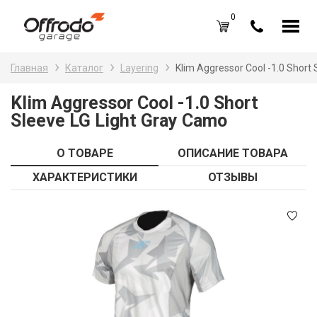
0
Каталог товаров
Н
Главная
Каталог
Layering
Klim Aggressor Cool -1.0 Short
A
Вход /
Регистрация
Klim Aggressor Cool -1.0 Short
Sleeve LG Light Gray Camo
Д
Избранное (
0
)
La
Акции
О ТОВАРЕ
ОПИСАНИЕ ТОВАРА
Li
ХАРАКТЕРИСТИКИ
ОТЗЫВЫ
О нас
S
Отзывы
В
Блог
Оплата и доставка
Г
Контакты
З