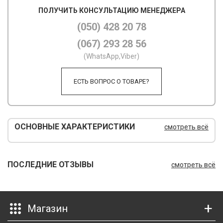
ПОЛУЧИТЬ КОНСУЛЬТАЦИЮ МЕНЕДЖЕРА
М
(050) 428 20 78
М
(067) 293 28 56
О
(WhatsApp,Viber)
П
ЕСТЬ ВОПРОС О ТОВАРЕ?
П
П
ОСНОВНЫЕ ХАРАКТЕРИСТИКИ
смотреть всё
Р
Р
ПОСЛЕДНИЕ ОТЗЫВЫ
смотреть всё
Т
Т
Магазин
Ш