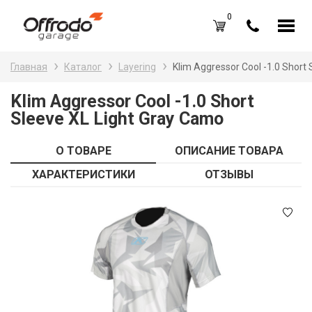
0
Каталог товаров
Н
Главная
Каталог
Layering
Klim Aggressor Cool -1.0 Short
A
Вход /
Регистрация
Klim Aggressor Cool -1.0 Short
Sleeve XL Light Gray Camo
Д
Избранное (
0
)
La
Акции
О ТОВАРЕ
ОПИСАНИЕ ТОВАРА
Li
ХАРАКТЕРИСТИКИ
ОТЗЫВЫ
О нас
S
Отзывы
В
Блог
Оплата и доставка
Г
Контакты
З