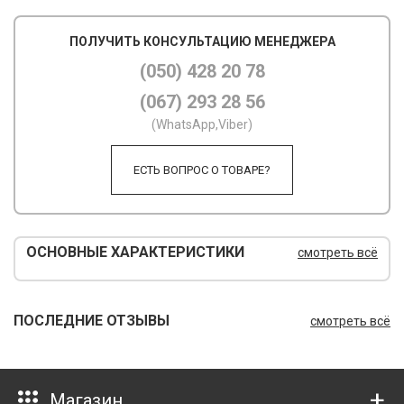
М
ПОЛУЧИТЬ КОНСУЛЬТАЦИЮ МЕНЕДЖЕРА
М
(050) 428 20 78
(067) 293 28 56
О
(WhatsApp,Viber)
П
ЕСТЬ ВОПРОС О ТОВАРЕ?
П
П
Р
ОСНОВНЫЕ ХАРАКТЕРИСТИКИ
смотреть всё
Р
Т
ПОСЛЕДНИЕ ОТЗЫВЫ
смотреть всё
Т
Ш
Магазин