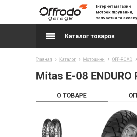
Інтернет магазин
мотоекіпірування,
запчастин та аксес
Каталог товаров
Accessories & Spare Parts
Главная
Каталог
Мотошини
OFF-ROAD
Джерсі
Mitas E-08 ENDURO 
Layering
О ТОВАРЕ
ОП
Lifestyle
Snow
Вилочне масло