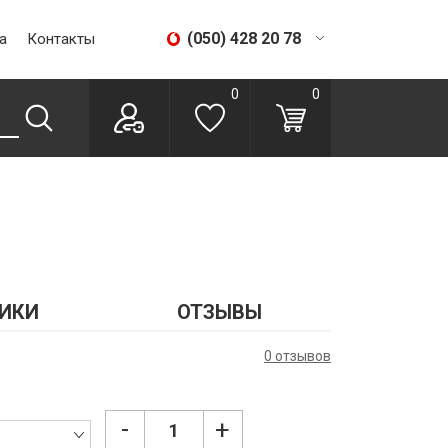
(050) 428 20 78
а
Контакты
(067) 293 28 56
0
0
ИКИ
ОТЗЫВЫ
0 отзывов
-
+