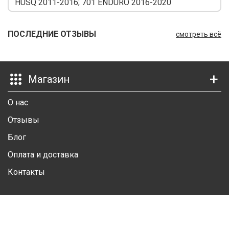
HUSQ 2011-2016; 701 ENDURO 2016-2020
Ш
Г
ПОСЛЕДНИЕ ОТЗЫВЫ
смотреть всё
К
К
Магазин
М
О нас
Р
Отзывы
Ш
Блог
Оплата и доставка
Ш
Контакты
Ш
А
Личный кабинет
А
Личная информация