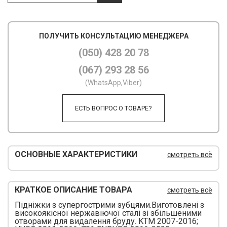
М
ПОЛУЧИТЬ КОНСУЛЬТАЦИЮ МЕНЕДЖЕРА
М
(050) 428 20 78
О
(067) 293 28 56
П
(WhatsApp,Viber)
П
ЕСТЬ ВОПРОС О ТОВАРЕ?
П
Р
ОСНОВНЫЕ ХАРАКТЕРИСТИКИ
смотреть всё
Р
Т
КРАТКОЕ ОПИСАНИЕ ТОВАРА
смотреть всё
Т
Підніжки з супергострими зубцями.Виготовлені з
високоякісної нержавіючої сталі зі збільшеними
Ш
отворами для видалення бруду. KTM 2007-2016;