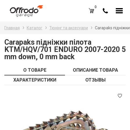
0
Каталог товаров
Н
Главная
Каталог
Тюнінг та аксесуари
Carapaks підніжк
A
Вход /
Регистрация
Carapaks підніжки пілота
KTM/HQV/701 ENDURO 2007-2020 5
Д
Избранное (
0
)
mm down, 0 mm back
La
Акции
О ТОВАРЕ
ОПИСАНИЕ ТОВАРА
Li
О нас
ХАРАКТЕРИСТИКИ
ОТЗЫВЫ
S
Отзывы
В
Блог
Оплата и доставка
Г
Контакты
З