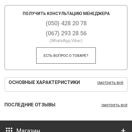
М
ПОЛУЧИТЬ КОНСУЛЬТАЦИЮ МЕНЕДЖЕРА
М
(050) 428 20 78
(067) 293 28 56
О
(WhatsApp,Viber)
П
ЕСТЬ ВОПРОС О ТОВАРЕ?
П
П
Р
ОСНОВНЫЕ ХАРАКТЕРИСТИКИ
смотреть всё
Р
Т
ПОСЛЕДНИЕ ОТЗЫВЫ
смотреть всё
Т
Ш
Магазин