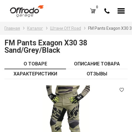
0
Каталог товаров
Н
Главная
Каталог
Штани Off Road
FM Pants Exagon X30 3
A
Вход /
Регистрация
FM Pants Exagon X30 38
Sand/Grey/Black
Д
Избранное (
0
)
La
Акции
О ТОВАРЕ
ОПИСАНИЕ ТОВАРА
Li
ХАРАКТЕРИСТИКИ
ОТЗЫВЫ
О нас
S
Отзывы
В
Блог
Оплата и доставка
Г
Контакты
З