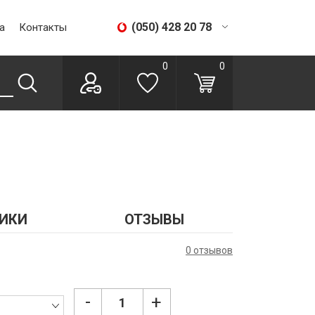
(050) 428 20 78
а
Контакты
(067) 293 28 56
0
0
ИКИ
ОТЗЫВЫ
0 отзывов
-
+