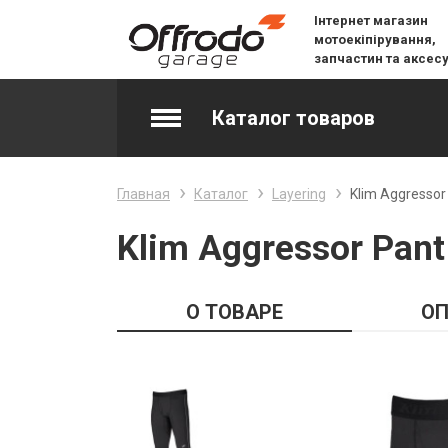
Інтернет магазин
мотоекіпірування,
запчастин та аксес
Каталог товаров
Accessories & Spare Parts
Главная
Каталог
Layering
Klim Aggressor
Джерсі
Klim Aggressor Pant
Layering
О ТОВАРЕ
ОП
Lifestyle
Snow
Вилочне масло