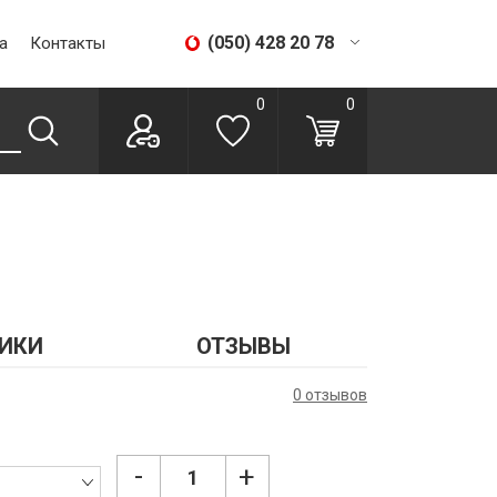
(050) 428 20 78
а
Контакты
(067) 293 28 56
0
0
ИКИ
ОТЗЫВЫ
0 отзывов
-
+