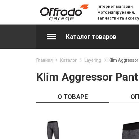
Інтернет магазин
мотоекіпірування,
запчастин та аксес
Каталог товаров
Accessories & Spare Parts
Главная
Каталог
Layering
Klim Aggressor
Джерсі
Klim Aggressor Pant
Layering
О ТОВАРЕ
ОП
Lifestyle
Snow
Вилочне масло