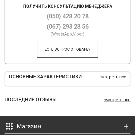
ПОЛУЧИТЬ КОНСУЛЬТАЦИЮ МЕНЕДЖЕРА
М
(050) 428 20 78
М
(067) 293 28 56
О
(WhatsApp,Viber)
П
ЕСТЬ ВОПРОС О ТОВАРЕ?
П
П
ОСНОВНЫЕ ХАРАКТЕРИСТИКИ
смотреть всё
Р
Р
ПОСЛЕДНИЕ ОТЗЫВЫ
смотреть всё
Т
Т
Магазин
Ш