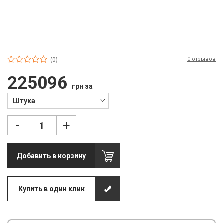
П
С
Т
0 отзывов
Т
(0)
225096
М
грн за
Ш
Штука
Гі
-
+
З
Добавить в корзину
З
Л
Купить в один клик
М
М