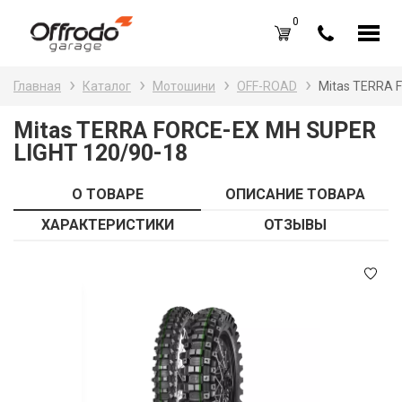
0
Каталог товаров
Н
Главная
Каталог
Мотошини
OFF-ROAD
Mitas TERRA 
A
Вход /
Регистрация
Mitas TERRA FORCE-EX MH SUPER
LIGHT 120/90-18
Д
Избранное (
0
)
La
Акции
О ТОВАРЕ
ОПИСАНИЕ ТОВАРА
Li
ХАРАКТЕРИСТИКИ
ОТЗЫВЫ
О нас
S
Отзывы
В
Блог
Оплата и доставка
Г
Контакты
З