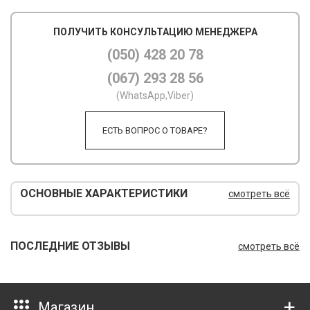
М
ПОЛУЧИТЬ КОНСУЛЬТАЦИЮ МЕНЕДЖЕРА
М
(050) 428 20 78
(067) 293 28 56
О
(WhatsApp,Viber)
П
ЕСТЬ ВОПРОС О ТОВАРЕ?
П
П
Р
ОСНОВНЫЕ ХАРАКТЕРИСТИКИ
смотреть всё
Р
Т
ПОСЛЕДНИЕ ОТЗЫВЫ
смотреть всё
Т
Ш
Магазин