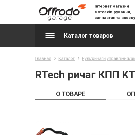
Інтернет магазин
мотоекіпірування,
запчастин та аксес
Каталог товаров
Accessories & Spare Parts
Главная
Каталог
Рулі/ричаги управління/а
Джерсі
RTech ричаг КПП KT
Layering
О ТОВАРЕ
ОП
Lifestyle
Snow
Вилочне масло