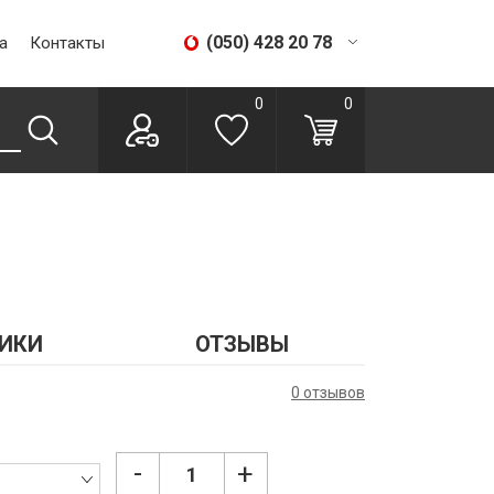
(050) 428 20 78
а
Контакты
(067) 293 28 56
0
0
ИКИ
ОТЗЫВЫ
0 отзывов
-
+