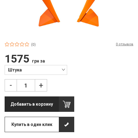
П
С
Т
Т
0 отзывов
(0)
М
1575
грн за
Ш
Штука
Гі
-
+
З
З
Добавить в корзину
Л
М
Купить в один клик
М