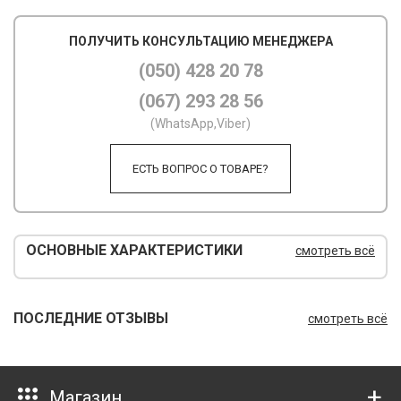
М
ПОЛУЧИТЬ КОНСУЛЬТАЦИЮ МЕНЕДЖЕРА
М
(050) 428 20 78
(067) 293 28 56
О
(WhatsApp,Viber)
П
ЕСТЬ ВОПРОС О ТОВАРЕ?
П
П
Р
ОСНОВНЫЕ ХАРАКТЕРИСТИКИ
смотреть всё
Р
Т
ПОСЛЕДНИЕ ОТЗЫВЫ
смотреть всё
Т
Ш
Магазин