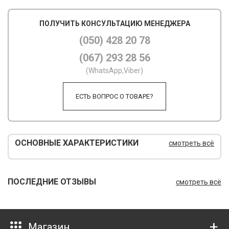
М
ПОЛУЧИТЬ КОНСУЛЬТАЦИЮ МЕНЕДЖЕРА
М
(050) 428 20 78
(067) 293 28 56
О
(WhatsApp,Viber)
П
ЕСТЬ ВОПРОС О ТОВАРЕ?
П
П
Р
ОСНОВНЫЕ ХАРАКТЕРИСТИКИ
смотреть всё
Р
Т
ПОСЛЕДНИЕ ОТЗЫВЫ
смотреть всё
Т
Ш
Магазин