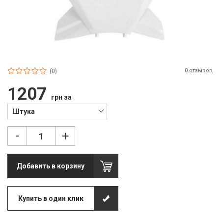
П
С
Т
Т
0 отзывов
(0)
М
1207
грн за
Ш
Штука
Гі
-
+
З
З
Добавить в корзину
Л
М
Купить в один клик
М