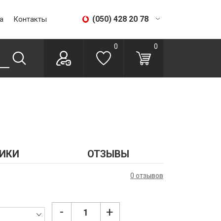
(050) 428 20 78
а
Контакты
(067) 293 28 56
0
0
ИКИ
ОТЗЫВЫ
0 отзывов
-
+