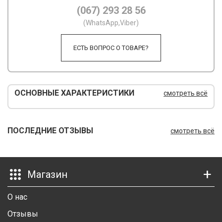
(067) 293 28 56
М
(WhatsApp,Viber)
М
ЕСТЬ ВОПРОС О ТОВАРЕ?
О
П
ОСНОВНЫЕ ХАРАКТЕРИСТИКИ
смотреть всё
П
П
ПОСЛЕДНИЕ ОТЗЫВЫ
смотреть всё
Р
Р
Магазин
Т
Т
О нас
Отзывы
Ш