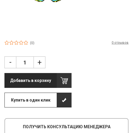
П
С
Т
Т
0 отзывов
(0)
М
Ш
-
+
Гі
Добавить в корзину
З
З
Купить в один клик
Л
М
ПОЛУЧИТЬ КОНСУЛЬТАЦИЮ МЕНЕДЖЕРА
М