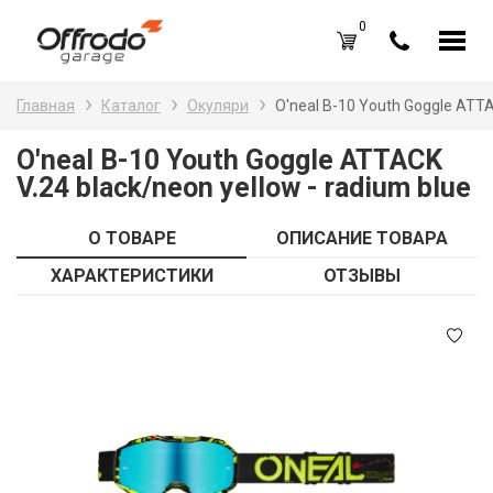
0
Каталог товаров
Н
Главная
Каталог
Окуляри
O'neal B-10 Youth Goggle ATTA
A
Вход /
Регистрация
O'neal B-10 Youth Goggle ATTACK
V.24 black/neon yellow - radium blue
Д
Избранное (
0
)
La
Акции
О ТОВАРЕ
ОПИСАНИЕ ТОВАРА
Li
ХАРАКТЕРИСТИКИ
ОТЗЫВЫ
О нас
S
Отзывы
В
Блог
Оплата и доставка
Г
Контакты
З