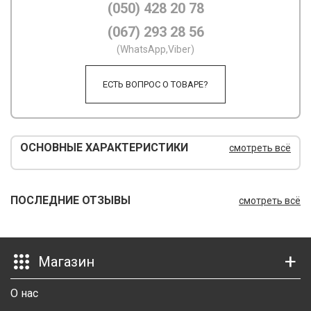
(050) 428 20 78
М
(067) 293 28 56
(WhatsApp,Viber)
М
О
ЕСТЬ ВОПРОС О ТОВАРЕ?
П
П
ОСНОВНЫЕ ХАРАКТЕРИСТИКИ
смотреть всё
П
Р
ПОСЛЕДНИЕ ОТЗЫВЫ
смотреть всё
Р
Т
Магазин
Т
О нас
Ш