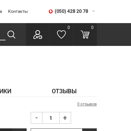
(050) 428 20 78
а
Контакты
(067) 293 28 56
0
0
ИКИ
ОТЗЫВЫ
0 отзывов
-
+