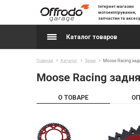
Інтернет магазин
мотоекіпірування,
запчастин та аксес
Каталог товаров
Accessories & Spare Parts
Главная
Каталог
Зірки
Moose Racing зад
Джерсі
Moose Racing задня
Layering
О ТОВАРЕ
ОП
Lifestyle
Snow
Вилочне масло