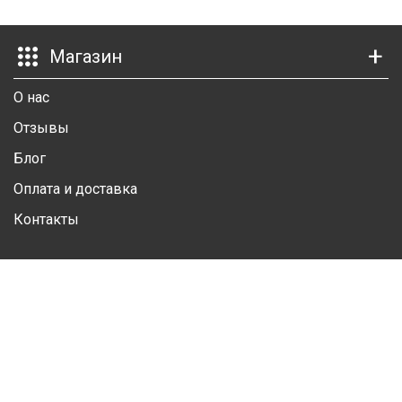
Ш
Магазин
Г
К
О нас
Отзывы
К
Блог
М
Оплата и доставка
Р
Контакты
Ш
Личный кабинет
Ш
Ш
Личная информация
Избранные товары
А
А
Контакты