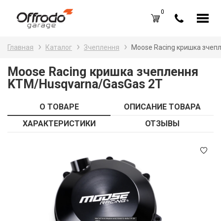
0
Каталог товаров
Н
Главная
Каталог
Зчеплення
Moose Racing кришка зчеп
A
Вход /
Регистрация
Moose Racing кришка зчеплення
KTM/Husqvarna/GasGas 2T
Д
Избранное (
0
)
La
Акции
О ТОВАРЕ
ОПИСАНИЕ ТОВАРА
Li
ХАРАКТЕРИСТИКИ
ОТЗЫВЫ
О нас
S
Отзывы
В
Блог
Оплата и доставка
Г
Контакты
З