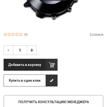
П
С
Т
Т
0 отзывов
(0)
М
Ш
-
+
Гі
Добавить в корзину
З
З
Купить в один клик
Л
М
ПОЛУЧИТЬ КОНСУЛЬТАЦИЮ МЕНЕДЖЕРА
М