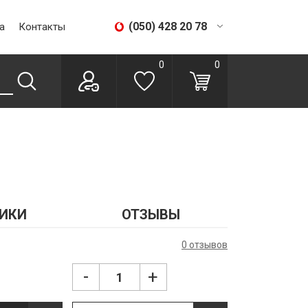
(050) 428 20 78
а
Контакты
(067) 293 28 56
0
0
ИКИ
ОТЗЫВЫ
0 отзывов
-
+