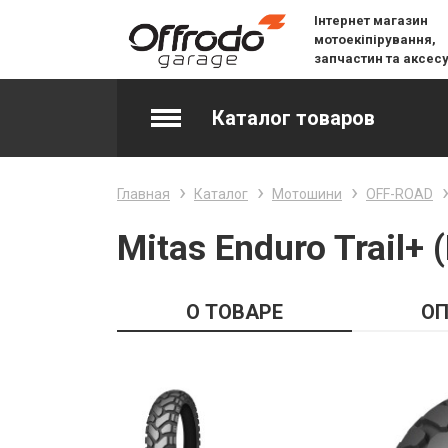
Інтернет магазин
мотоекіпірування,
запчастин та аксес
Каталог товаров
Accessories & Spare Parts
Главная
Каталог
Мотошини
OFF-ROAD
Джерсі
Mitas Enduro Trail+
Layering
О ТОВАРЕ
ОП
Lifestyle
Snow
Вилочне масло