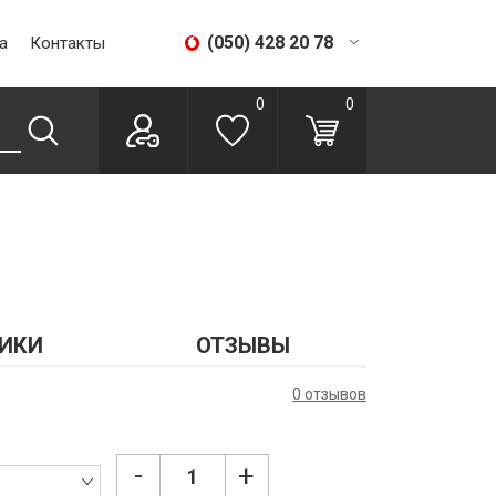
(050) 428 20 78
а
Контакты
(067) 293 28 56
0
0
ИКИ
ОТЗЫВЫ
0 отзывов
-
+