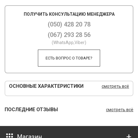
М
ПОЛУЧИТЬ КОНСУЛЬТАЦИЮ МЕНЕДЖЕРА
М
(050) 428 20 78
(067) 293 28 56
О
(WhatsApp,Viber)
П
ЕСТЬ ВОПРОС О ТОВАРЕ?
П
П
Р
ОСНОВНЫЕ ХАРАКТЕРИСТИКИ
смотреть всё
Р
Т
ПОСЛЕДНИЕ ОТЗЫВЫ
смотреть всё
Т
Ш
Магазин