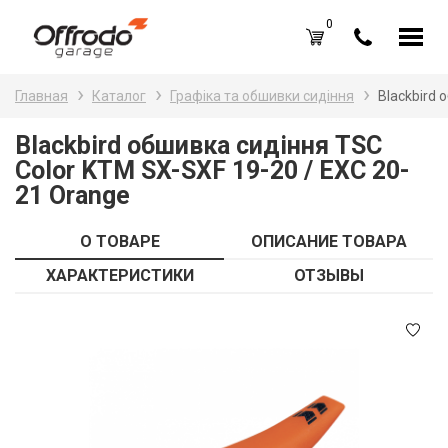
0
Каталог товаров
Н
Главная
Каталог
Графіка та обшивки сидіння
Blackbird 
A
Вход /
Регистрация
Blackbird обшивка сидіння TSC
Color KTM SX-SXF 19-20 / EXC 20-
Д
Избранное (
0
)
21 Orange
La
Акции
О ТОВАРЕ
ОПИСАНИЕ ТОВАРА
Li
О нас
ХАРАКТЕРИСТИКИ
ОТЗЫВЫ
S
Отзывы
В
Блог
Оплата и доставка
Г
Контакты
З