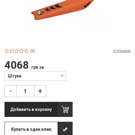
П
С
Т
Т
М
0 отзывов
(0)
Ш
4068
грн за
Гі
Штука
З
-
+
З
Л
Добавить в корзину
М
Купить в один клик
М