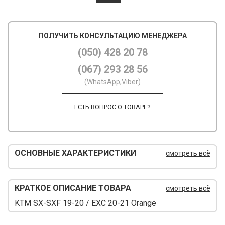
М
ПОЛУЧИТЬ КОНСУЛЬТАЦИЮ МЕНЕДЖЕРА
М
(050) 428 20 78
О
(067) 293 28 56
П
(WhatsApp,Viber)
П
ЕСТЬ ВОПРОС О ТОВАРЕ?
П
Р
ОСНОВНЫЕ ХАРАКТЕРИСТИКИ
смотреть всё
Р
Т
КРАТКОЕ ОПИСАНИЕ ТОВАРА
смотреть всё
Т
KTM SX-SXF 19-20 / EXC 20-21 Orange
Ш