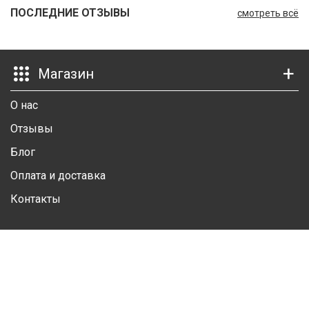
ПОСЛЕДНИЕ ОТЗЫВЫ
смотреть всё
Ш
Г
Магазин
К
К
О нас
М
Отзывы
Блог
Р
Оплата и доставка
Ш
Контакты
Ш
Личный кабинет
Ш
А
Личная информация
Избранные товары
А