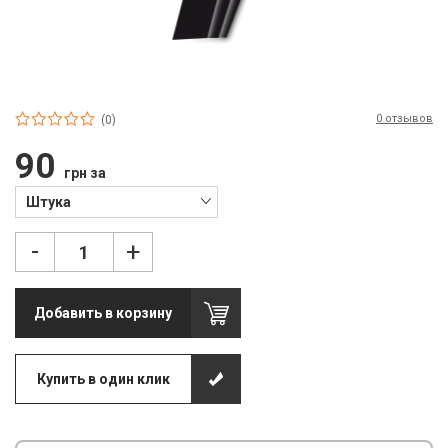
П
С
Т
0 отзывов
Т
(0)
90
М
грн за
Ш
Штука
Гі
-
+
З
Добавить в корзину
З
Л
Купить в один клик
М
М