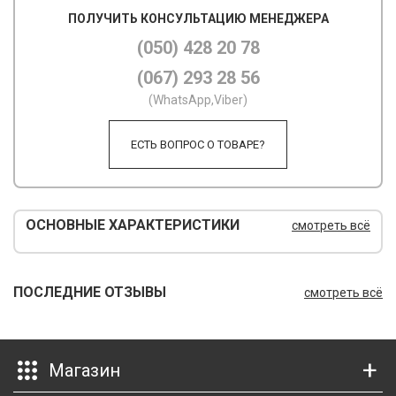
ПОЛУЧИТЬ КОНСУЛЬТАЦИЮ МЕНЕДЖЕРА
М
(050) 428 20 78
М
(067) 293 28 56
О
(WhatsApp,Viber)
П
ЕСТЬ ВОПРОС О ТОВАРЕ?
П
П
ОСНОВНЫЕ ХАРАКТЕРИСТИКИ
смотреть всё
Р
Р
ПОСЛЕДНИЕ ОТЗЫВЫ
смотреть всё
Т
Т
Магазин
Ш