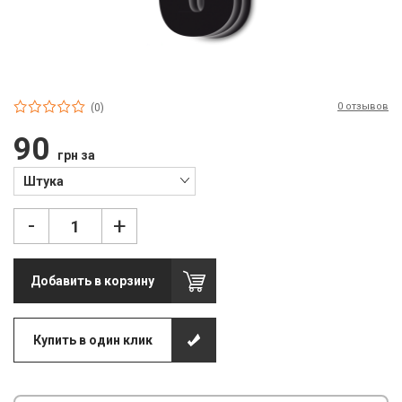
П
С
Т
0 отзывов
Т
(0)
90
М
грн за
Ш
Штука
Гі
-
+
З
Добавить в корзину
З
Л
Купить в один клик
М
М