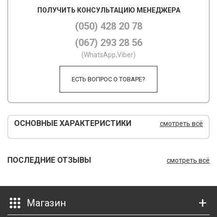
ПОЛУЧИТЬ КОНСУЛЬТАЦИЮ МЕНЕДЖЕРА
М
(050) 428 20 78
М
(067) 293 28 56
О
(WhatsApp,Viber)
П
ЕСТЬ ВОПРОС О ТОВАРЕ?
П
П
ОСНОВНЫЕ ХАРАКТЕРИСТИКИ
смотреть всё
Р
Р
ПОСЛЕДНИЕ ОТЗЫВЫ
смотреть всё
Т
Т
Магазин
Ш