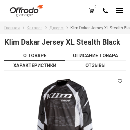
0
Каталог товаров
Н
Главная
Каталог
Джерсі
Klim Dakar Jersey XL Stealth Bl
A
Вход /
Регистрация
Klim Dakar Jersey XL Stealth Black
Д
Избранное (
0
)
О ТОВАРЕ
ОПИСАНИЕ ТОВАРА
La
Акции
ХАРАКТЕРИСТИКИ
ОТЗЫВЫ
Li
О нас
S
Отзывы
В
Блог
Оплата и доставка
Г
Контакты
З