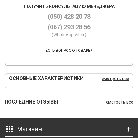
ПОЛУЧИТЬ КОНСУЛЬТАЦИЮ МЕНЕДЖЕРА
М
(050) 428 20 78
М
(067) 293 28 56
О
(WhatsApp,Viber)
П
ЕСТЬ ВОПРОС О ТОВАРЕ?
П
П
ОСНОВНЫЕ ХАРАКТЕРИСТИКИ
смотреть всё
Р
Р
ПОСЛЕДНИЕ ОТЗЫВЫ
смотреть всё
Т
Т
Магазин
Ш