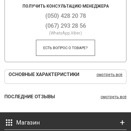
ПОЛУЧИТЬ КОНСУЛЬТАЦИЮ МЕНЕДЖЕРА
М
(050) 428 20 78
М
(067) 293 28 56
О
(WhatsApp,Viber)
П
ЕСТЬ ВОПРОС О ТОВАРЕ?
П
П
ОСНОВНЫЕ ХАРАКТЕРИСТИКИ
смотреть всё
Р
Р
ПОСЛЕДНИЕ ОТЗЫВЫ
смотреть всё
Т
Т
Магазин
Ш