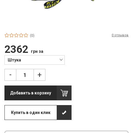
П
С
Т
0 отзывов
Т
(0)
2362
М
грн за
Ш
Штука
Гі
-
+
З
Добавить в корзину
З
Л
Купить в один клик
М
М