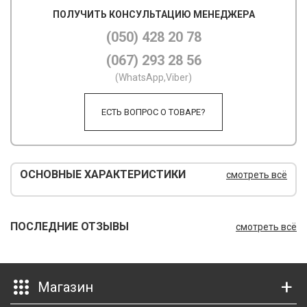
ПОЛУЧИТЬ КОНСУЛЬТАЦИЮ МЕНЕДЖЕРА
М
(050) 428 20 78
М
(067) 293 28 56
О
(WhatsApp,Viber)
П
ЕСТЬ ВОПРОС О ТОВАРЕ?
П
П
ОСНОВНЫЕ ХАРАКТЕРИСТИКИ
смотреть всё
Р
Р
ПОСЛЕДНИЕ ОТЗЫВЫ
смотреть всё
Т
Т
Магазин
Ш