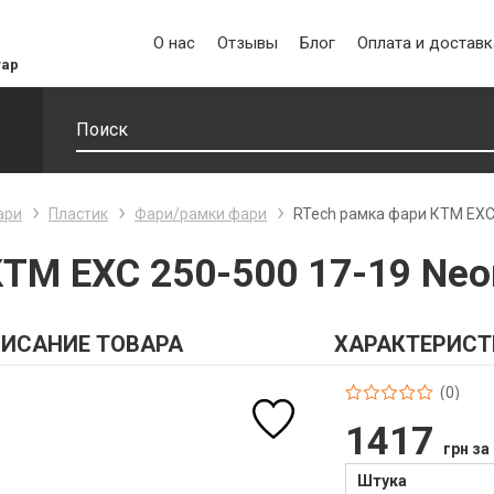
О нас
Отзывы
Блог
Оплата и доставк
уар
ари
Пластик
Фари/рамки фари
RTech рамка фари КТМ EXC 
ТМ EXC 250-500 17-19 Neo
ИСАНИЕ ТОВАРА
ХАРАКТЕРИСТ
(0)
1417
грн за
Штука