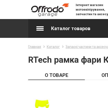
Інтернет магазин
мотоекіпірування,
запчастин та аксес
Каталог товаров
Accessories & Spare Parts
Главная
Каталог
Запасні частини та аксесу
Джерсі
RTech рамка фари К
Layering
О ТОВАРЕ
ОП
Lifestyle
Snow
Вилочне масло