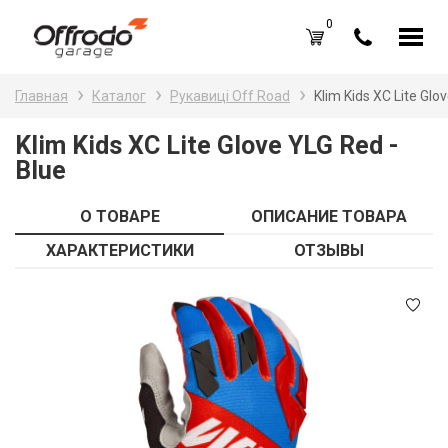
0
Каталог товаров
Н
Главная
Каталог
Рукавиці Off Road
Klim Kids XC Lite Glo
A
Вход /
Регистрация
Klim Kids XC Lite Glove YLG Red -
Blue
Д
Избранное (
0
)
La
Акции
О ТОВАРЕ
ОПИСАНИЕ ТОВАРА
Li
ХАРАКТЕРИСТИКИ
ОТЗЫВЫ
О нас
S
Отзывы
В
Блог
Оплата и доставка
Г
Контакты
З