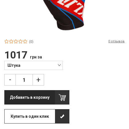
П
С
Т
Т
0 отзывов
(0)
М
1017
грн за
Ш
Штука
Гі
-
+
З
З
Добавить в корзину
Л
М
Купить в один клик
М