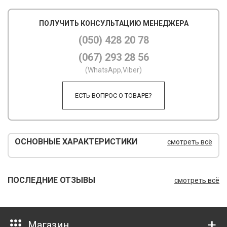
М
ПОЛУЧИТЬ КОНСУЛЬТАЦИЮ МЕНЕДЖЕРА
М
(050) 428 20 78
(067) 293 28 56
О
(WhatsApp,Viber)
П
ЕСТЬ ВОПРОС О ТОВАРЕ?
П
П
Р
ОСНОВНЫЕ ХАРАКТЕРИСТИКИ
смотреть всё
Р
Т
ПОСЛЕДНИЕ ОТЗЫВЫ
смотреть всё
Т
Ш
Магазин