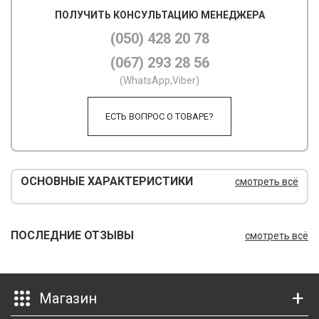
ПОЛУЧИТЬ КОНСУЛЬТАЦИЮ МЕНЕДЖЕРА
М
(050) 428 20 78
М
(067) 293 28 56
О
(WhatsApp,Viber)
П
ЕСТЬ ВОПРОС О ТОВАРЕ?
П
П
ОСНОВНЫЕ ХАРАКТЕРИСТИКИ
смотреть всё
Р
Р
ПОСЛЕДНИЕ ОТЗЫВЫ
смотреть всё
Т
Т
Магазин
Ш