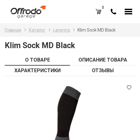
0
Каталог товаров
Н
Главная
Каталог
Layering
Klim Sock MD Black
A
Вход /
Регистрация
Klim Sock MD Black
Д
Избранное (
0
)
О ТОВАРЕ
ОПИСАНИЕ ТОВАРА
La
Акции
ХАРАКТЕРИСТИКИ
ОТЗЫВЫ
Li
О нас
S
Отзывы
В
Блог
Оплата и доставка
Г
Контакты
З