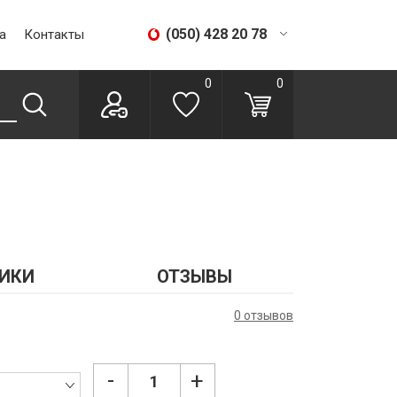
(050) 428 20 78
а
Контакты
(067) 293 28 56
0
0
ИКИ
ОТЗЫВЫ
0 отзывов
-
+