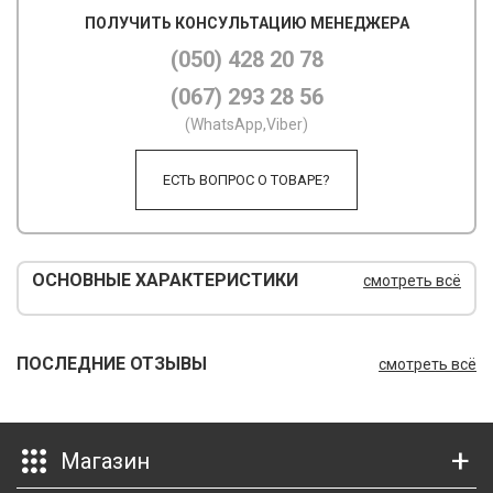
ПОЛУЧИТЬ КОНСУЛЬТАЦИЮ МЕНЕДЖЕРА
М
(050) 428 20 78
М
(067) 293 28 56
О
(WhatsApp,Viber)
П
ЕСТЬ ВОПРОС О ТОВАРЕ?
П
П
ОСНОВНЫЕ ХАРАКТЕРИСТИКИ
смотреть всё
Р
Р
ПОСЛЕДНИЕ ОТЗЫВЫ
смотреть всё
Т
Т
Магазин
Ш