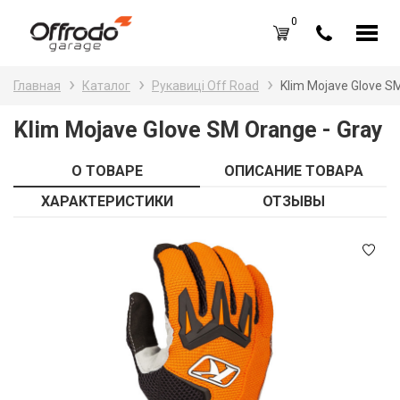
0
Каталог товаров
Н
Главная
Каталог
Рукавиці Off Road
Klim Mojave Glove S
A
Вход /
Регистрация
Klim Mojave Glove SM Orange - Gray
Д
Избранное (
0
)
О ТОВАРЕ
ОПИСАНИЕ ТОВАРА
La
Акции
ХАРАКТЕРИСТИКИ
ОТЗЫВЫ
Li
О нас
S
Отзывы
В
Блог
Оплата и доставка
Г
Контакты
З