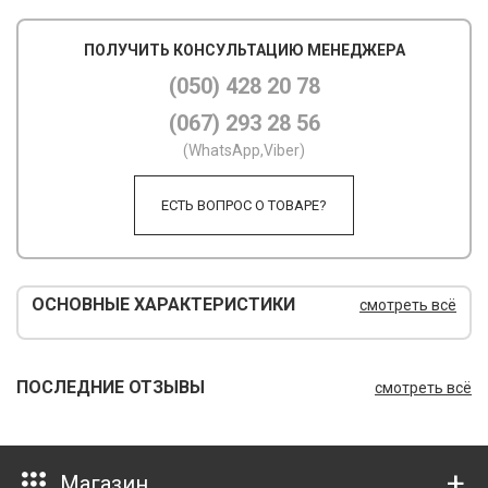
М
ПОЛУЧИТЬ КОНСУЛЬТАЦИЮ МЕНЕДЖЕРА
М
(050) 428 20 78
(067) 293 28 56
О
(WhatsApp,Viber)
П
ЕСТЬ ВОПРОС О ТОВАРЕ?
П
П
Р
ОСНОВНЫЕ ХАРАКТЕРИСТИКИ
смотреть всё
Р
Т
ПОСЛЕДНИЕ ОТЗЫВЫ
смотреть всё
Т
Ш
Магазин