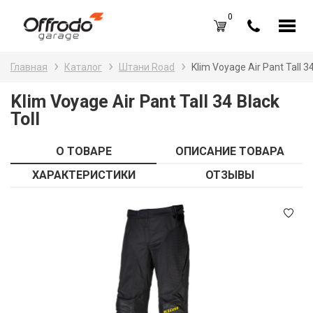
0
Каталог товаров
Н
Главная
Каталог
Штани Road
Klim Voyage Air Pant Tall 34
A
Вход /
Регистрация
Klim Voyage Air Pant Tall 34 Black
Toll
Д
Избранное (
0
)
La
Акции
О ТОВАРЕ
ОПИСАНИЕ ТОВАРА
Li
ХАРАКТЕРИСТИКИ
ОТЗЫВЫ
О нас
S
Отзывы
В
Блог
Оплата и доставка
Г
Контакты
З