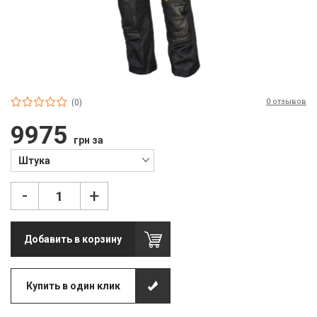
П
С
Т
Т
0 отзывов
(0)
М
9975
грн за
Ш
Штука
Гі
-
+
З
З
Добавить в корзину
Л
М
Купить в один клик
М