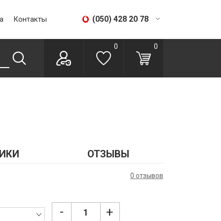
(050) 428 20 78
а
Контакты
(067) 293 28 56
0
0
ИКИ
ОТЗЫВЫ
0 отзывов
-
+