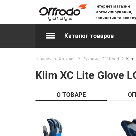
Інтернет магазин
мотоекіпірування,
запчастин та аксес
Каталог товаров
Accessories & Spare Parts
Главная
Каталог
Рукавиці Off Road
Klim 
Джерсі
Klim XC Lite Glove L
Layering
О ТОВАРЕ
ОП
Lifestyle
Snow
Вилочне масло