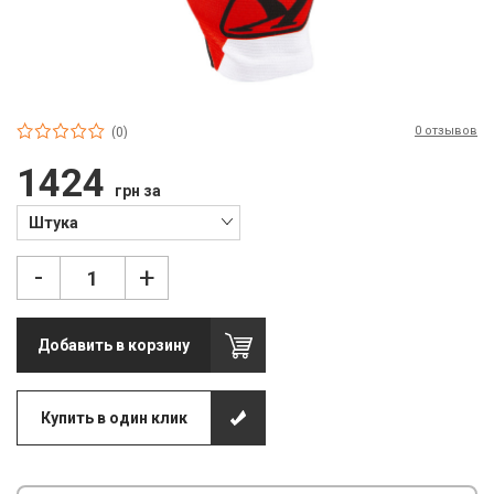
П
С
Т
0 отзывов
Т
(0)
1424
М
грн за
Ш
Штука
Гі
-
+
З
Добавить в корзину
З
Л
Купить в один клик
М
М