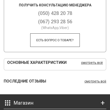
ПОЛУЧИТЬ КОНСУЛЬТАЦИЮ МЕНЕДЖЕРА
М
(050) 428 20 78
М
(067) 293 28 56
О
(WhatsApp,Viber)
П
ЕСТЬ ВОПРОС О ТОВАРЕ?
П
П
ОСНОВНЫЕ ХАРАКТЕРИСТИКИ
смотреть всё
Р
Р
ПОСЛЕДНИЕ ОТЗЫВЫ
смотреть всё
Т
Т
Магазин
Ш