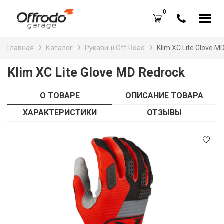
0
Каталог товаров
Н
Главная
Каталог
Рукавиці Off Road
Klim XC Lite Glove M
A
Вход /
Регистрация
Klim XC Lite Glove MD Redrock
Д
Избранное (
0
)
О ТОВАРЕ
ОПИСАНИЕ ТОВАРА
La
Акции
ХАРАКТЕРИСТИКИ
ОТЗЫВЫ
Li
О нас
S
Отзывы
В
Блог
Оплата и доставка
Г
Контакты
З