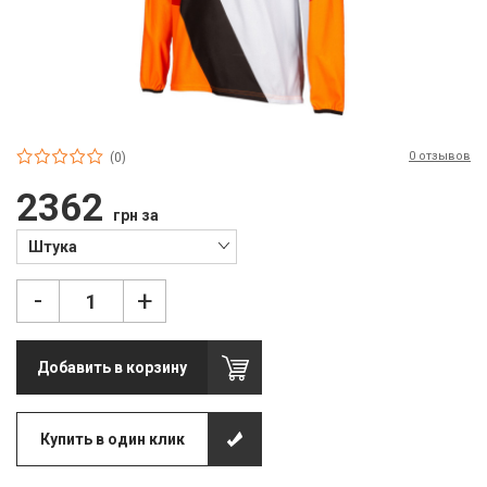
П
С
Т
Т
0 отзывов
(0)
М
2362
грн за
Ш
Штука
Гі
-
+
З
З
Добавить в корзину
Л
М
Купить в один клик
М