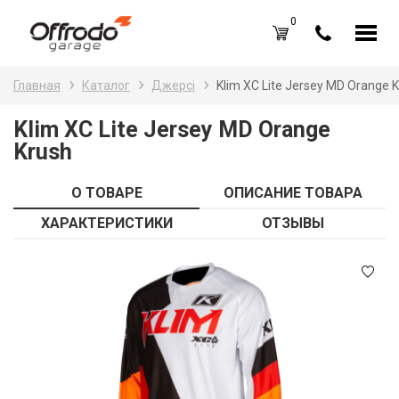
0
Каталог товаров
Н
Главная
Каталог
Джерсі
Klim XC Lite Jersey MD Orange 
A
Вход /
Регистрация
Klim XC Lite Jersey MD Orange
Krush
Д
Избранное (
0
)
La
Акции
О ТОВАРЕ
ОПИСАНИЕ ТОВАРА
Li
ХАРАКТЕРИСТИКИ
ОТЗЫВЫ
О нас
S
Отзывы
В
Блог
Оплата и доставка
Г
Контакты
З