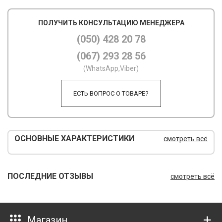
М
ПОЛУЧИТЬ КОНСУЛЬТАЦИЮ МЕНЕДЖЕРА
М
(050) 428 20 78
(067) 293 28 56
О
(WhatsApp,Viber)
П
ЕСТЬ ВОПРОС О ТОВАРЕ?
П
П
Р
ОСНОВНЫЕ ХАРАКТЕРИСТИКИ
смотреть всё
Р
Т
ПОСЛЕДНИЕ ОТЗЫВЫ
смотреть всё
Т
Ш
Магазин